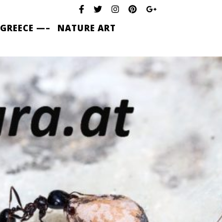
 GREECE —–
NATURE ART