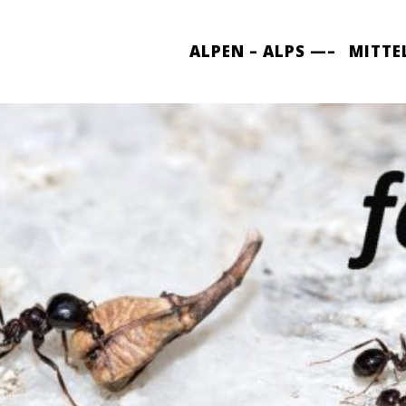
ALPEN – ALPS —–
MITTE