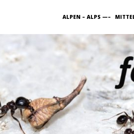
ALPEN – ALPS —–
MITTE