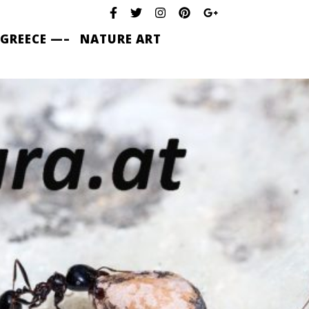
 GREECE —–
NATURE ART