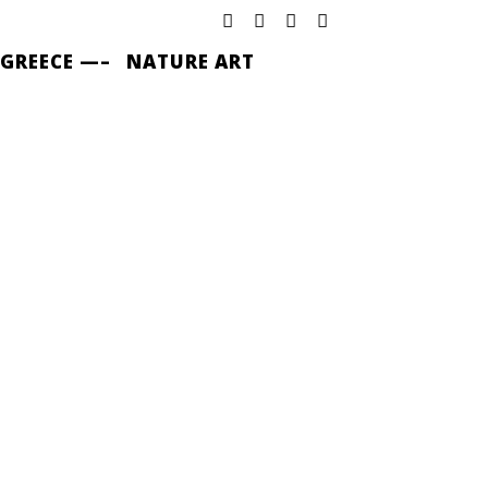
 GREECE —–
NATURE ART