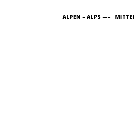
ALPEN – ALPS —–
MITTE