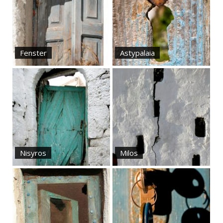
Fenster
Astypalaia
Nisyros
Milos