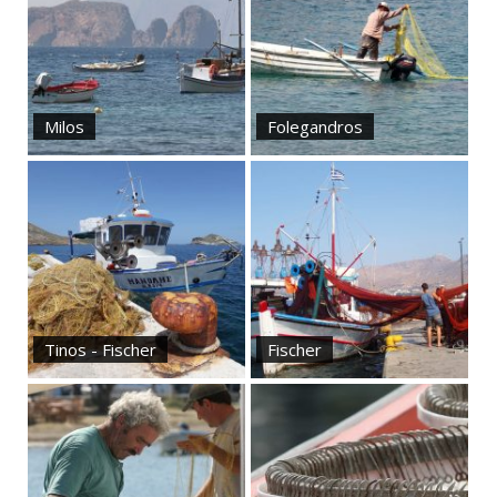
Milos
Folegandros
Tinos - Fischer
Fischer